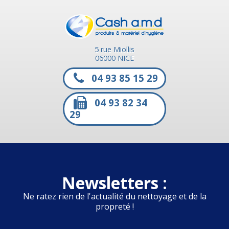
5 rue Miollis
06000 NICE
04 93 85 15 29
04 93 82 34
29
Newsletters :
Ne ratez rien de l'actualité du nettoyage et de la
propreté !