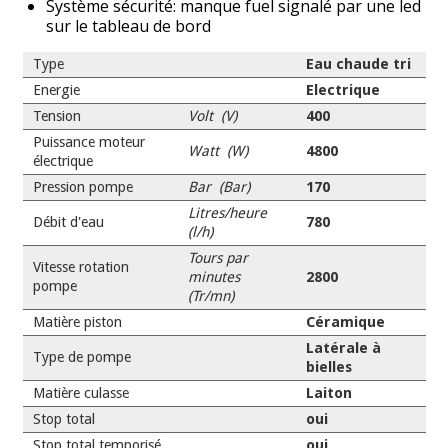
Système sécurité: manque fuel signalé par une led
sur le tableau de bord
Type
Eau chaude tri
Energie
Electrique
Tension
Volt (V)
400
Puissance moteur
Watt (W)
4800
électrique
Pression pompe
Bar (Bar)
170
Litres/heure
Débit d'eau
780
(l/h)
Tours par
Vitesse rotation
minutes
2800
pompe
(Tr/mn)
Matière piston
Céramique
Latérale à
Type de pompe
bielles
Matière culasse
Laiton
Stop total
oui
Stop total temporisé
oui