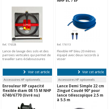
NHP EC / EF
Ref. 176328
Ref. 176113
Lance de lavage des sols et des
Flexible HP bleu 20 mètres
parroies verticales qui permet de
équipé avec deux raccords à
travailler sans éclaboussures
visser
Voir cet article
Voir cet article
Accessoires HP optionnels
Accessoires HP optionnels
Enrouleur HP capacité
Lance Demi Simple 22 cm
flexible diam 08 15 M NHP
Zingué Coudé 90° pour
6740/6770 (livré nu)
lance télescopique 2.5 m
à 5.5 m