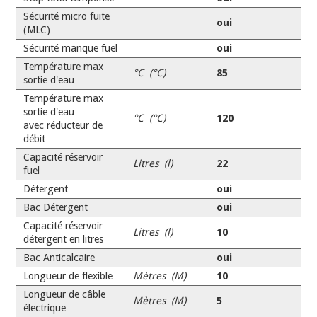
Sécurité micro fuite
oui
(MLC)
Sécurité manque fuel
oui
Température max
°C (°C)
85
sortie d'eau
Température max
sortie d'eau
°C (°C)
120
avec réducteur de
débit
Capacité réservoir
Litres (l)
22
fuel
Détergent
oui
Bac Détergent
oui
Capacité réservoir
Litres (l)
10
détergent en litres
Bac Anticalcaire
oui
Longueur de flexible
Mètres (M)
10
Longueur de câble
Mètres (M)
5
électrique