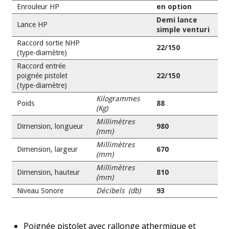
Enrouleur HP
en option
Demi lance
Lance HP
simple venturi
Raccord sortie NHP
22/150
(type-diamètre)
Raccord entrée
poignée pistolet
22/150
(type-diamètre)
Kilogrammes
Poids
88
(Kg)
Millimètres
Dimension, longueur
980
(mm)
Millimètres
Dimension, largeur
670
(mm)
Millimètres
Dimension, hauteur
810
(mm)
Niveau Sonore
Décibels (db)
93
Poignée pistolet avec rallonge athermique et