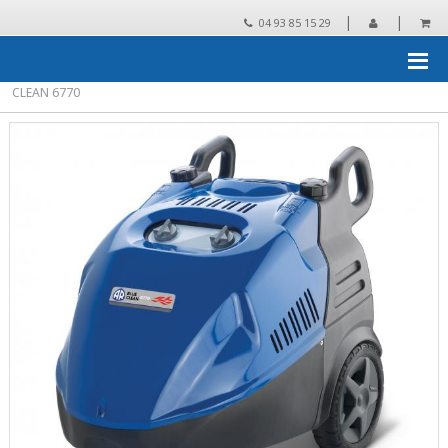
|
|
04 93 85 15 29
Accueil
›
matériel de nettoyage
›
nettoyeurs haute pression
›
Nettoyeurs HP eau chaude triphasés
›
ANNOVI REVERBERI BLUE
CLEAN 6770