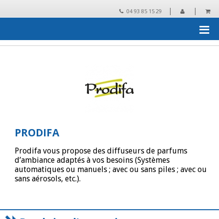
|
|
04 93 85 15 29
Accueil
›
Les grandes marques distribuées par Cash AMD
›
PRODIFA
›
Catalogue PRODIFA
PRODIFA
Prodifa vous propose des diffuseurs de parfums
d’ambiance adaptés à vos besoins (Systèmes
automatiques ou manuels ; avec ou sans piles ; avec ou
sans aérosols, etc.).