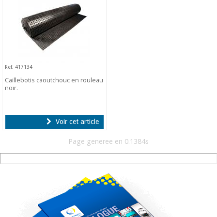
Ref. 417134
Caillebotis caoutchouc en rouleau
noir.
Voir cet article
Page generee en 0.1384s