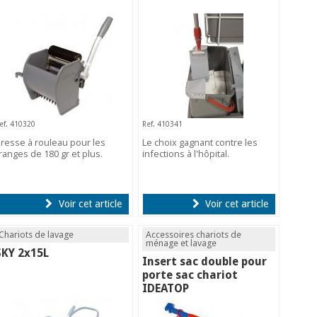
ef. 410320
Ref. 410341
resse à rouleau pour les
Le choix gagnant contre les
ranges de 180 gr et plus.
infections à l'hôpital.
Voir cet article
Voir cet article
Chariots de lavage
Accessoires chariots de
ménage et lavage
SKY 2x15L
Insert sac double pour
porte sac chariot
IDEATOP