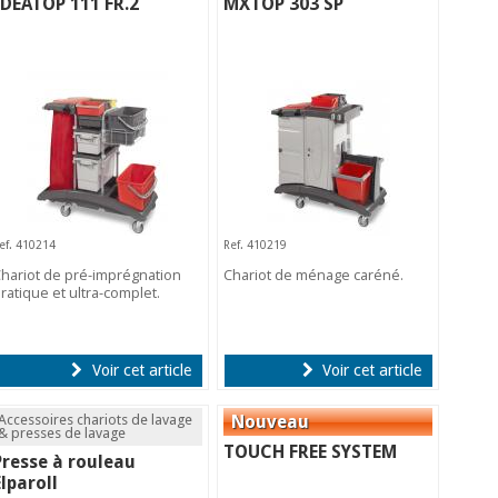
IDEATOP 111 FR.2
MXTOP 303 SP
ef. 410214
Ref. 410219
hariot de pré-imprégnation
Chariot de ménage caréné.
ratique et ultra-complet.
Voir cet article
Voir cet article
Accessoires chariots de lavage
& presses de lavage
TOUCH FREE SYSTEM
Presse à rouleau
Elparoll