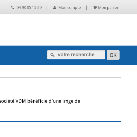
|
|
04 93 85 15 29
Mon compte
Mon panier
 société VDM bénéficie d'une imge de