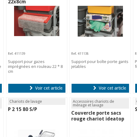
22x8cm
Ref. 411139
Ref. 411138
R
Support pour gazes
Support pour boîte porte gants
P
e
imprégnées en rouleau 22 * 8
jetables
f
cm
Voir cet article
Voir cet article
Chariots de lavage
Accessoires chariots de
ménage et lavage
P 2 15 80 S/P
Couvercle porte sacs
rouge chariot ideatop