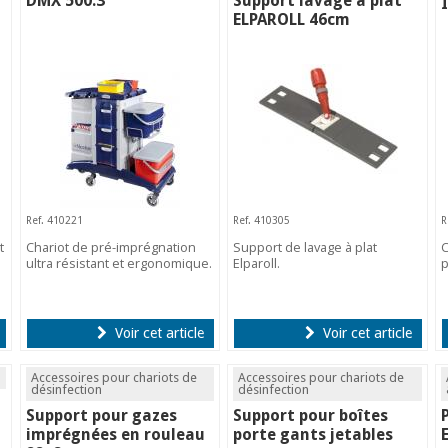
DMX 500.3
Support lavage à plat
ELPAROLL 46cm
Ref. 410221
Ref. 410305
R
t
Chariot de pré-imprégnation
Support de lavage à plat
C
ultra résistant et ergonomique.
Elparoll.
p
Voir cet article
Voir cet article
Accessoires pour chariots de
Accessoires pour chariots de
désinfection
désinfection
Support pour gazes
Support pour boîtes
imprégnées en rouleau
porte gants jetables