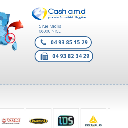
5 rue Miollis
06000 NICE
04 93 85 15 29
04 93 82 34 29