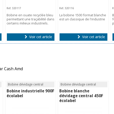
Ref. 320117
Ref. 320116
R
Bobine en ouate recyclée bleu
La bobine 1500 format blanche
B
permettant une traçabilité dans
est un classique de l'industrie
f
certains milieux industriels.
p
Voir cet article
Voir cet article
par Cash Amd
Bobine dévidage central
Bobine dévidage central
Bobine industrielle 900F
Bobine blanche
écolabel
dévidage central 450F
écolabel