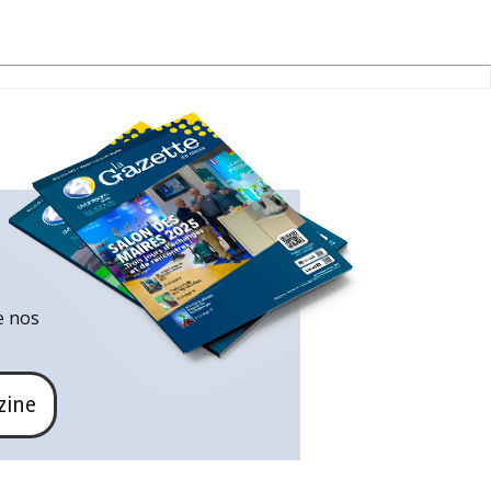
e nos
zine