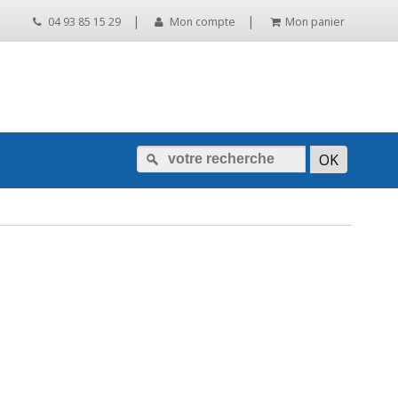
|
|
04 93 85 15 29
Mon compte
Mon panier