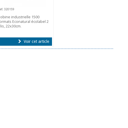
ef. 320159
obine industrielle 1500
ormats Econatural écolabel 2
lis, 22x30cm.
Voir cet article