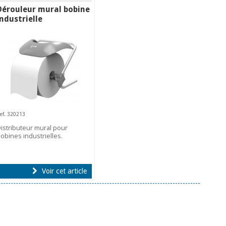
Dérouleur mural bobine
industrielle
ef. 320213
istributeur mural pour
obines industrielles.
Voir cet article