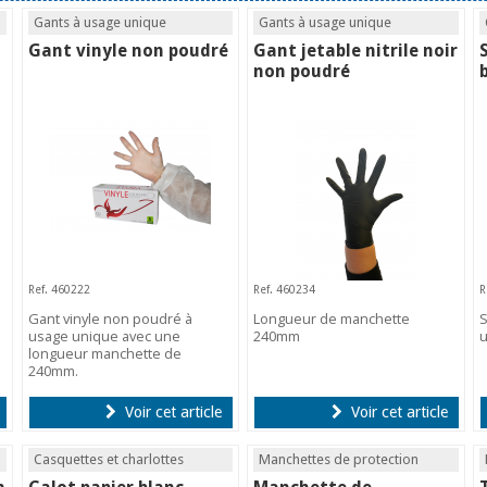
Gants à usage unique
Gants à usage unique
Gant vinyle non poudré
Gant jetable nitrile noir
non poudré
Ref. 460222
Ref. 460234
R
Gant vinyle non poudré à
Longueur de manchette
S
usage unique avec une
240mm
u
longueur manchette de
240mm.
Voir cet article
Voir cet article
Casquettes et charlottes
Manchettes de protection