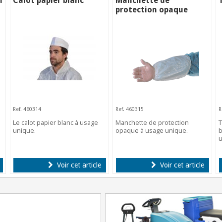
n
Calot papier blanc
Manchette de
protection opaque
Ref. 460314
Ref. 460315
R
Le calot papier blanc à usage
Manchette de protection
T
unique.
opaque à usage unique.
b
u
Voir cet article
Voir cet article