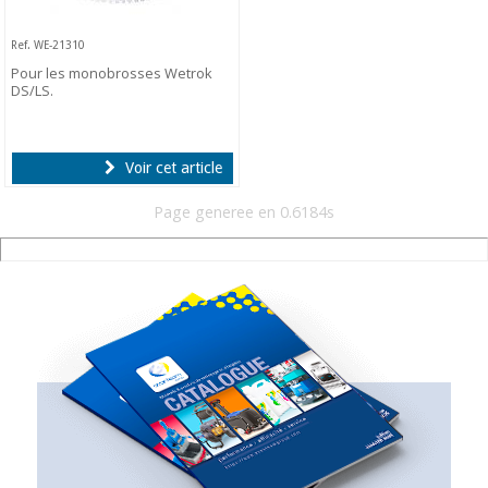
Ref. WE-21310
Pour les monobrosses Wetrok
DS/LS.
Voir cet article
Page generee en 0.6184s