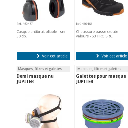
Ref. 460467
Ref. 460468
Casque antibruit pliable - snr
Chaussure basse croute
30 db.
velours - S3 HRO SRC.
Voir cet article
Voir cet article
Masques, filtres et galettes
Masques, filtres et galettes
Demi masque nu
Galettes pour masque
JUPITER
JUPITER