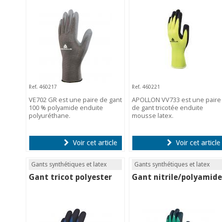
Ref. 460217
Ref. 460221
VE702 GR est une paire de gant
APOLLON VV733 est une paire
100 % polyamide enduite
de gant tricotée enduite
polyuréthane.
mousse latex.
Voir cet article
Voir cet article
Gants synthétiques et latex
Gants synthétiques et latex
Gant tricot polyester
Gant nitrile/polyamide