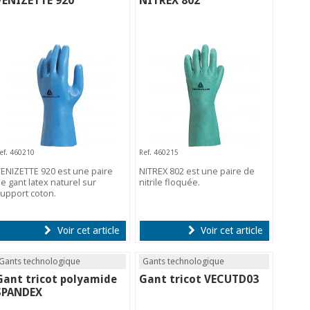
VENIZETTE 920
NITREX 802
ef. 460210
Ref. 460215
ENIZETTE 920 est une paire
NITREX 802 est une paire de
e gant latex naturel sur
nitrile floquée.
upport coton.
Voir cet article
Voir cet article
Gants technologique
Gants technologique
Gant tricot polyamide
Gant tricot VECUTD03
SPANDEX