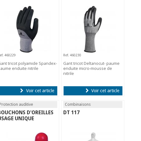
ef. 460229
Ref. 460230
ant tricot polyamide Spandex-
Gant tricot Deltanocut- paume
aume enduite nitrile
enduite micro-mousse de
nitrile
Voir cet article
Voir cet article
Protection auditive
Combinaisons
BOUCHONS D'OREILLES
DT 117
USAGE UNIQUE