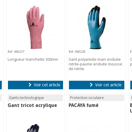
Ref. 460227
Ref. 460228
R
Longueur manchette 300mm
Gant polyamide-main enduite
G
nitrile-paume enduite mousse
p
de nitrile
Voir cet article
Voir cet article
Gants technologique
Protection occulaire
Gant tricot acrylique
PACAYA fumé