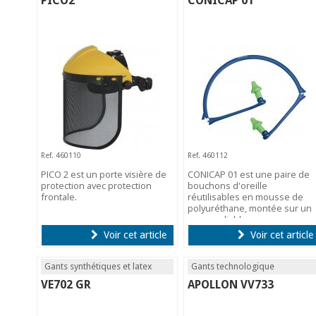
PICO2
CONICAP 01
Ref. 460110
Ref. 460112
PICO 2 est un porte visière de
CONICAP 01 est une paire de
protection avec protection
bouchons d'oreille
frontale.
réutilisables en mousse de
polyuréthane, montée sur un
arceau pliable en
polypropylène.
Voir cet article
Voir cet article
Gants synthétiques et latex
Gants technologique
VE702 GR
APOLLON VV733