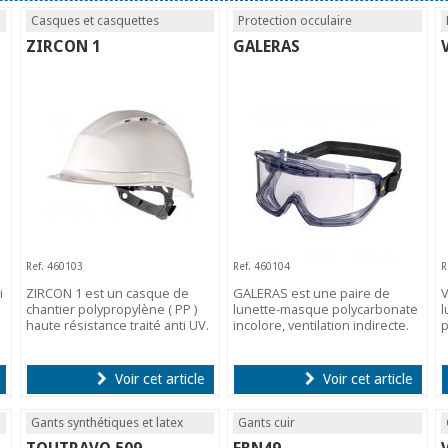
Casques et casquettes
Protection occulaire
ZIRCON 1
GALERAS
Ref. 460103
Ref. 460104
R
i
ZIRCON 1 est un casque de
GALERAS est une paire de
V
chantier polypropylène ( PP )
lunette-masque polycarbonate
l
haute résistance traité anti UV.
incolore, ventilation indirecte.
p
Voir cet article
Voir cet article
Gants synthétiques et latex
Gants cuir