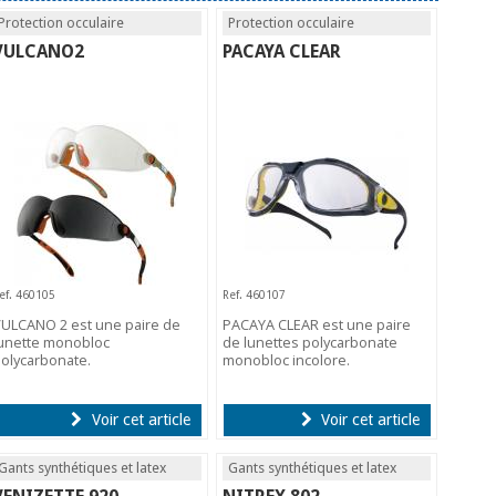
Protection occulaire
Protection occulaire
VULCANO2
PACAYA CLEAR
ef. 460105
Ref. 460107
ULCANO 2 est une paire de
PACAYA CLEAR est une paire
unette monobloc
de lunettes polycarbonate
olycarbonate.
monobloc incolore.
Voir cet article
Voir cet article
Gants synthétiques et latex
Gants synthétiques et latex