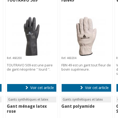
TOUTRAVO 509
FBN49
Ref. 460200
Ref. 460204
R
TOUTRAVO 509 est une paire
FBN 49 est un gant tout fleur de
V
de gant néoprène '' lourd ''.
bovin supérieure.
d
s
Voir cet article
Voir cet article
Gants synthétiques et latex
Gants synthétiques et latex
Gant ménage latex
Gant polyamide
rose