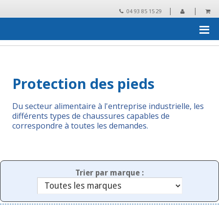
|
|
04 93 85 15 29
Accueil
›
Essuyage, protection, collecte des déchets
›
Protection
des pieds
Protection des pieds
Du secteur alimentaire à l'entreprise industrielle, les
différents types de chaussures capables de
correspondre à toutes les demandes.
Trier par marque :