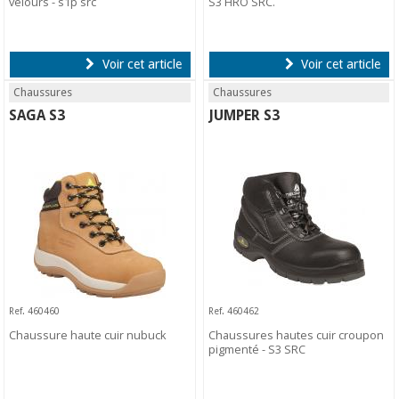
velours - s1p src
S3 HRO SRC.
Voir cet article
Voir cet article
Chaussures
Chaussures
SAGA S3
JUMPER S3
Ref. 460460
Ref. 460462
Chaussure haute cuir nubuck
Chaussures hautes cuir croupon
pigmenté - S3 SRC