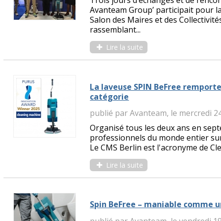
Trois jours d’échanges et de renco
Avanteam Group’ participait pour l
Salon des Maires et des Collectivi
rassemblant...
Lire la suite
La laveuse SPIN BeFree remport
catégorie
publié par Avanteam, le mercredi 
Organisé tous les deux ans en sept
professionnels du monde entier sur 
Le CMS Berlin est l'acronyme de Clea
Lire la suite
Spin BeFree – maniable comme 
publié par Avanteam, le vendredi 