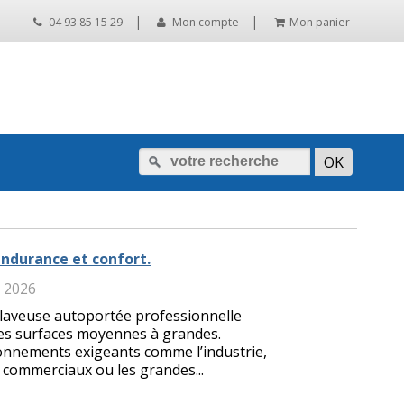
|
|
04 93 85 15 29
Mon compte
Mon panier
endurance et confort.
i 2026
laveuse autoportée professionnelle
des surfaces moyennes à grandes.
onnements exigeants comme l’industrie,
es commerciaux ou les grandes...