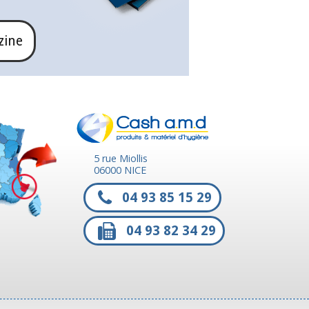
zine
5 rue Miollis
06000 NICE
04 93 85 15 29
04 93 82 34 29