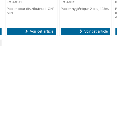
Ref. 320134
Ref. 320381
R
E
Papier pour distributeur L ONE
Papier hygiénique 2 plis, 123m.
P
MINI.
m
é
Voir cet article
Voir cet article