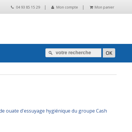
|
|
04 93 85 15 29
Mon compte
Mon panier
ux de ouate d'essuyage hygiénique du groupe Cash