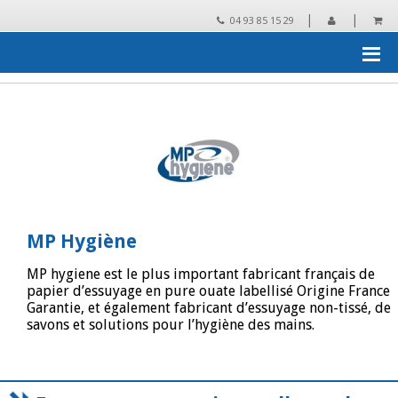
|
|
04 93 85 15 29
Accueil
›
Les grandes marques distribuées par Cash AMD
›
MP
Hygiène
›
Catalogue MP Hygiène
MP Hygiène
MP hygiene est le plus important fabricant français de
papier d’essuyage en pure ouate labellisé Origine France
Garantie, et également fabricant d’essuyage non-tissé, de
savons et solutions pour l’hygiène des mains.