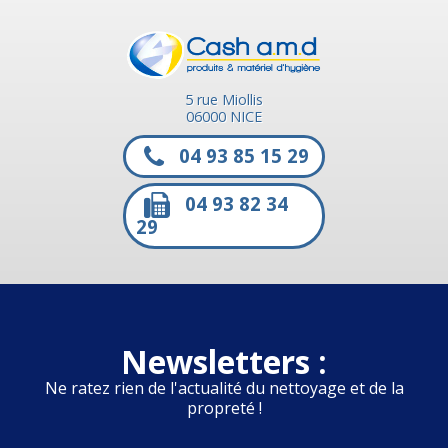
5 rue Miollis
06000 NICE
04 93 85 15 29
04 93 82 34
29
Newsletters :
Ne ratez rien de l'actualité du nettoyage et de la
propreté !