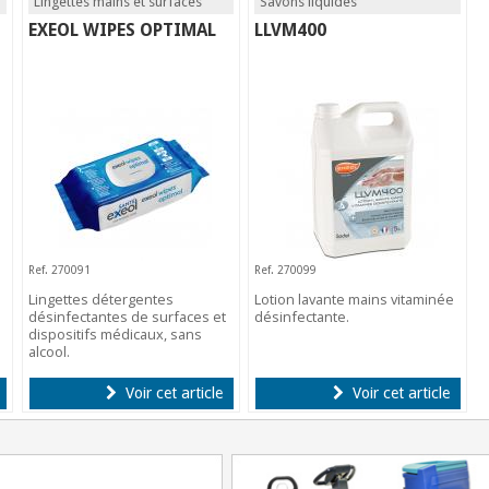
Lingettes mains et surfaces
Savons liquides
EXEOL WIPES OPTIMAL
LLVM400
Ref. 270091
Ref. 270099
Lingettes détergentes
Lotion lavante mains vitaminée
désinfectantes de surfaces et
désinfectante.
dispositifs médicaux, sans
alcool.
Voir cet article
Voir cet article