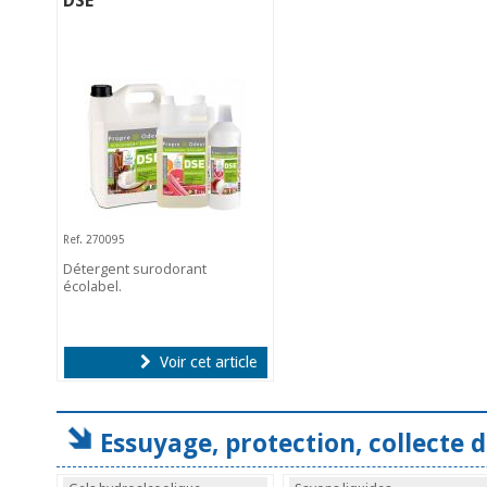
DSE
Ref. 270095
Détergent surodorant
écolabel.
Voir cet article
Essuyage, protection, collecte 