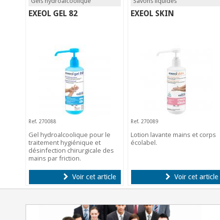
Gels hydroalcoolique
Savons liquides
EXEOL GEL 82
EXEOL SKIN
Ref. 270088
Ref. 270089
Gel hydroalcoolique pour le
Lotion lavante mains et corps
traitement hygiénique et
écolabel.
désinfection chirurgicale des
mains par friction.
Voir cet article
Voir cet article