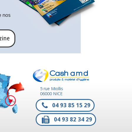
e nos
zine
5 rue Miollis
06000 NICE
04 93 85 15 29
04 93 82 34 29