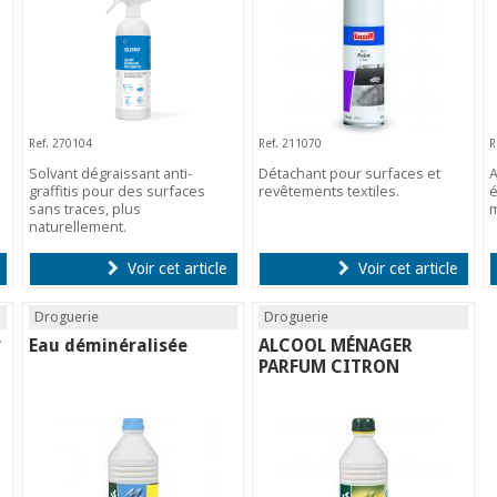
Ref. 270104
Ref. 211070
R
Solvant dégraissant anti-
Détachant pour surfaces et
A
graffitis pour des surfaces
revêtements textiles.
é
sans traces, plus
m
naturellement.
Voir cet article
Voir cet article
Droguerie
Droguerie
°
Eau déminéralisée
ALCOOL MÉNAGER
PARFUM CITRON