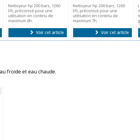
Nettoyeur hp 200 bars, 1260
Nettoyeur hp 200 bars, 1260
L
l/h, préconisé pour une
l/h, préconisé pour une
n
utilisation en continu de
utilisation en continu de
t
maximum 6h.
maximum 7h.
g
A
Voir cet article
Voir cet article
u froide et eau chaude.