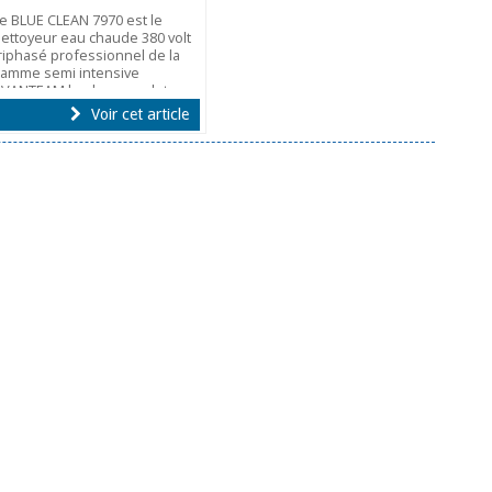
e BLUE CLEAN 7970 est le
ettoyeur eau chaude 380 volt
riphasé professionnel de la
amme semi intensive
VANTEAM le plus complet.
Voir cet article