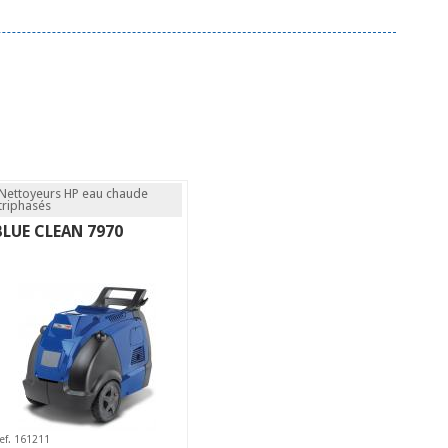
Nettoyeurs HP eau chaude
triphasés
BLUE CLEAN 7970
ef. 161211