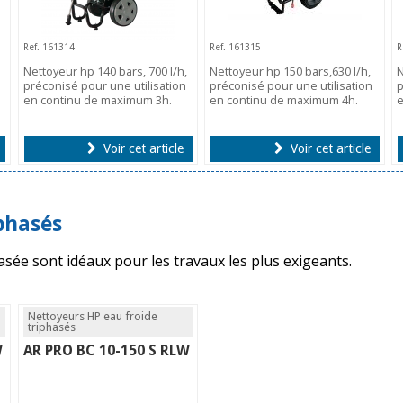
Ref. 161314
Ref. 161315
R
Nettoyeur hp 140 bars, 700 l/h,
Nettoyeur hp 150 bars,630 l/h,
N
préconisé pour une utilisation
préconisé pour une utilisation
p
en continu de maximum 3h.
en continu de maximum 4h.
e
Voir cet article
Voir cet article
phasés
sée sont idéaux pour les travaux les plus exigeants.
Nettoyeurs HP eau froide
triphasés
W
AR PRO BC 10-150 S RLW