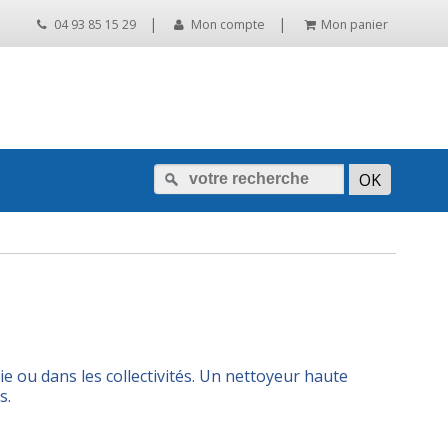
|
|
04 93 85 15 29
Mon compte
Mon panier
e ou dans les collectivités. Un nettoyeur haute
s.