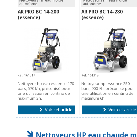
Nettoyeurs HP eau froide
Nettoyeurs HP eau froide
autonome
autonome
AR PRO BC 14-200
AR PRO BC 14-280
(essence)
(essence)
Ref. 161317
Ref. 161318
Nettoyeur hp eau essence 170
Nettoyeur hp essence 250
bars, 570 l/h, préconisé pour
bars, 900 l/h, préconisé pour
une utilisation en continu de
une utilisation en continu de
maximum 3h.
maximum 6h.
Voir cet article
Voir cet article
Nettoyeurs HP eau chaude 